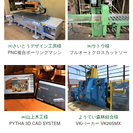
㈲さいとうデザイン工房様
㈱サトウ様
PNC複合ボーリングマシン
フルオートクロスカットソー
㈱山上木工様
ようてい森林組合様
PYTHA 3D CAD SYSTEM
VKバーカー VK26SMX