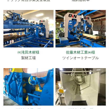
㈲滝田木材様
佐藤木材工業㈱様
製材工場
ツインオートテーブル