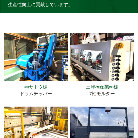
生産性向上に貢献しています。
㈱サトウ様
三津橋産業㈱様
ドラムチッパー
7軸モルダー