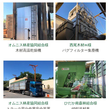
オムニス林産協同組合様
西尾木材㈱様
木材高温乾燥機
バグフィルター集塵機
オムニス林産協同組合様
ひだか南森林組合様
トラック荷台作業安全装置
傾斜送材車