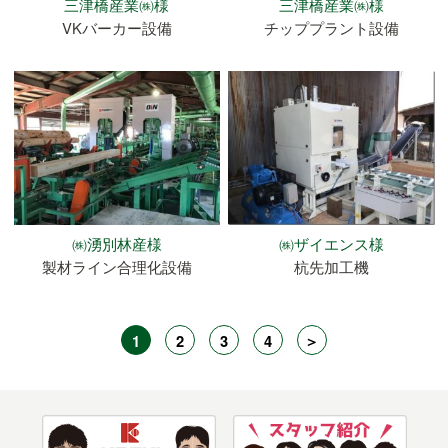
三津橋産業㈱様
三津橋産業㈱様
VKバーカー設備
チッププラント設備
㈱湧別林産様
㈱ザイエンス様
製材ライン合理化設備
杭先加工機
1
2
3
4