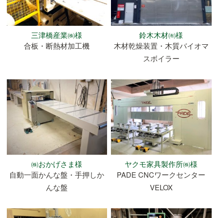
三津橋産業㈱様
鈴木木材㈲様
合板・断熱材加工機
木材乾燥装置・木質バイオマ
スボイラー
㈱おかげさま様
ヤクモ家具製作所㈱様
自動一面かんな盤・手押しか
PADE CNCワークセンター
んな盤
VELOX