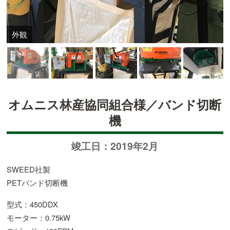
外観
オムニス林産協同組合様／バンド切断
機
竣工日：2019年2月
SWEED社製
PETバンド切断機
型式：450DDX
モーター：0.75kW