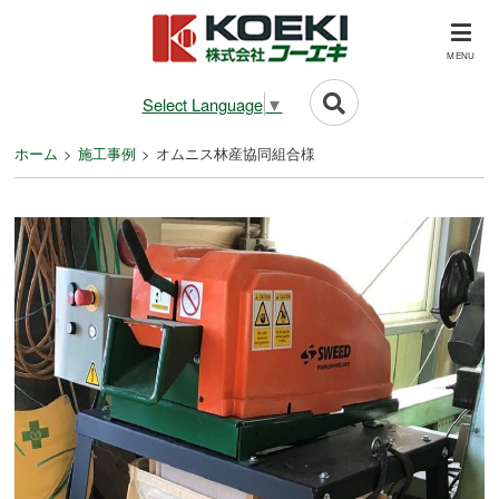
MENU
Select Language
▼
ホーム
施工事例
オムニス林産協同組合様