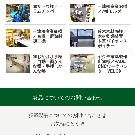
㈱サトウ様／ド
三津橋産業㈱様
ラムチッパー
／7軸モルダー
三津橋産業㈱様
鈴木木材㈲様／
／合板・断熱材
木材乾燥装置・
加工機
木質バイオマス
ボイラー
㈱おかげさま様
ヤクモ家具製作
／自動一面かん
所㈱様／PADE
な盤・手押しか
CNCワークセン
んな盤
ター VELOX
製品についての
お問い合わせ
掲載製品についてのお問い合わせは
お気軽にどうぞ