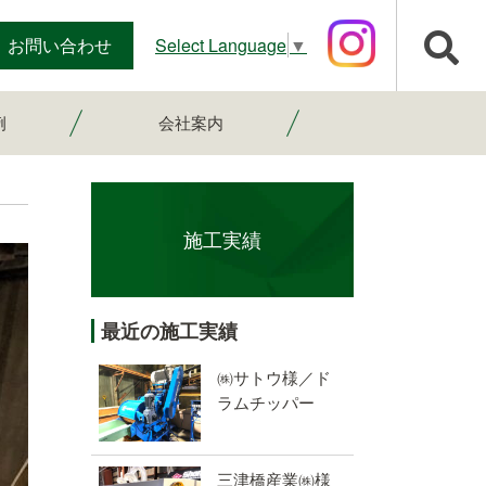
Select Language
▼
お問い合わせ
例
会社案内
スタッフ紹介
会社案内
採用情報
施工実績
最近の施工実績
㈱サトウ様／ド
ラムチッパー
三津橋産業㈱様