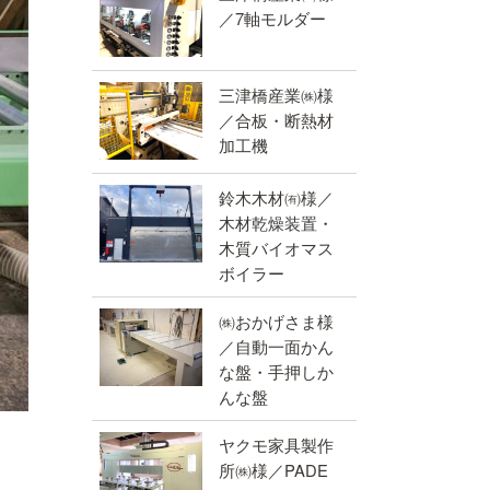
／7軸モルダー
三津橋産業㈱様
／合板・断熱材
加工機
鈴木木材㈲様／
木材乾燥装置・
木質バイオマス
ボイラー
㈱おかげさま様
／自動一面かん
な盤・手押しか
んな盤
ヤクモ家具製作
所㈱様／PADE