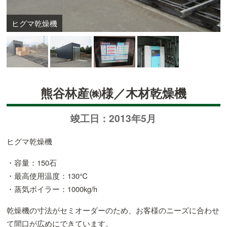
ヒグマ乾燥機
熊谷林産㈱様／木材乾燥機
竣工日：2013年5月
ヒグマ乾燥機
・容量：150石
・最高使用温度：130℃
・蒸気ボイラー：1000kg/h
乾燥機の寸法がセミオーダーのため、お客様のニーズに合わせ
て間口が広めにできています。