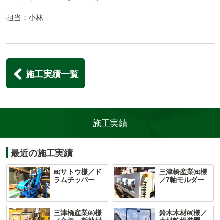
担当：小林
施工実績一覧
施工実績
最近の施工実績
㈱サトウ様／ド
三津橋産業㈱様
ラムチッパー
／7軸モルダー
三津橋産業㈱様
鈴木木材㈲様／