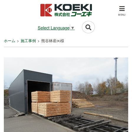
MENU
Select Language
▼
ホーム
施工事例
熊谷林産㈱様